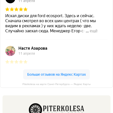
Piterkolesa на карте Санкт‑Петербурга — Яндекс Карты