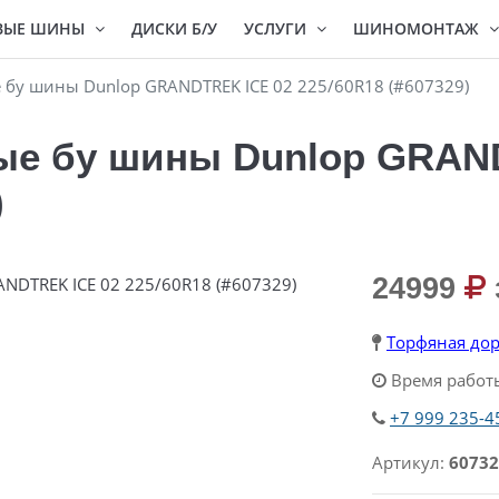
ВЫЕ ШИНЫ
ДИСКИ Б/У
УСЛУГИ
ШИНОМОНТАЖ
бу шины Dunlop GRANDTREK ICE 02 225/60R18 (#607329)
е бу шины Dunlop GRAN
)
24999
Торфяная дор
Время работы
+7 999 235-4
Артикул:
60732