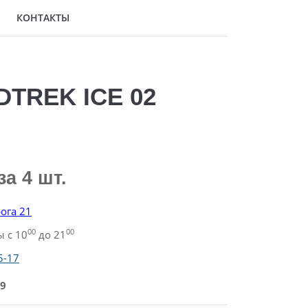
КОНТАКТЫ
DTREK ICE 02
за 4 шт.
ога 21
00
00
 с 10
до 21
5-17
9