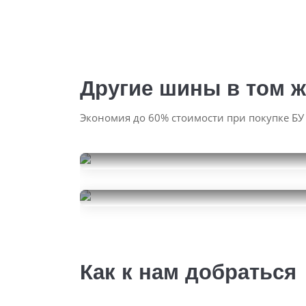
Другие шины в том ж
Экономия до 60% стоимости при покупке БУ
Sailun Ice Blazer WST3
225/60R18
Atlas Batman A50 SUV
12000
за 2 шт.
225/60R18
8000
за 2 шт.
Как к нам добраться