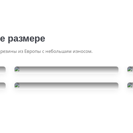
е размере
 резины из Европы с небольшим износом.
Pirelli Scorpion Ice Zero 2
225/60R18
Atlas Batman A50 SUV
25000
за 4 шт.
225/60R18
15000
за 4 шт.