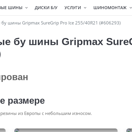
ВЫЕ ШИНЫ
ДИСКИ Б/У
УСЛУГИ
ШИНОМОНТАЖ
у шины Gripmax SureGrip Pro Ice 255/40R21 (#606293)
 бу шины Gripmax SureGr
)
ирован
е размере
 резины из Европы с небольшим износом.