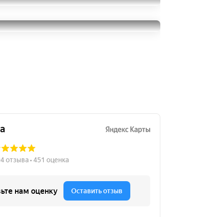
Continental
ContiSportContact 5P
Michelin Pilot Sport 4 SUV
255/40R21
27400
255/40R21
за 2 шт.
60000
за 4 шт.