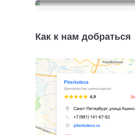
R3 SUV
Giti GitiComfort F50
215/55R18
5000
215/55R18
за 1 шт.
13000
за 2 шт.
Как к нам добраться