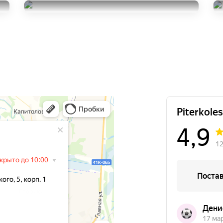
SUV
Giti GitiComfort F50
215/55R18
28500
215/55R18
за 4 шт.
5000
за 1 шт.