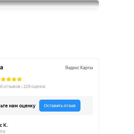
R5 SUV
Michelin Primacy 3
215/55R18
49999
215/55R18
за 4 шт.
9000
за 2 шт.