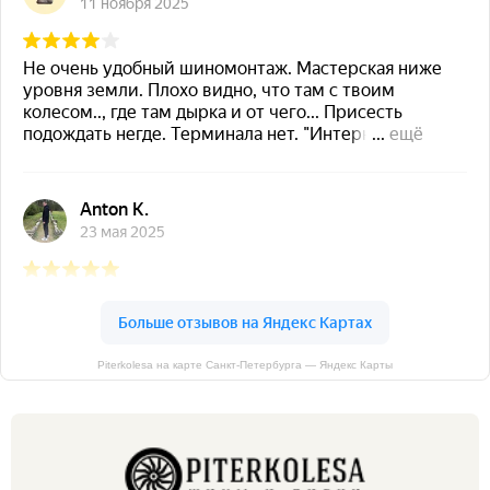
Piterkolesa на карте Санкт‑Петербурга — Яндекс Карты