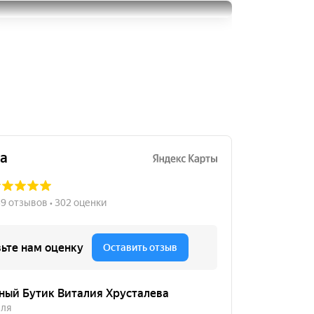
195/65R15
GT Radial Champiro IcePro
9000
за 4 шт.
3
195/65R15
15000
за 4 шт.