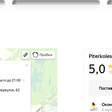
195/65R15
Pirelli Cinturato P1 Verde
10000
за 4 шт.
195/65R15
7000
за 2 шт.