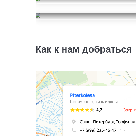
Continental IceContact 2
235/55R18
Cooper Evolution CTT
12500
за 2 шт.
235/55R18
14000
за 4 шт.
Как к нам добраться