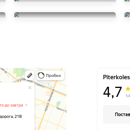
Continental IceContact 2
235/55R18
Yokohama BluEarth AE50
25000
за 4 шт.
235/55R18
5000
за 1 шт.