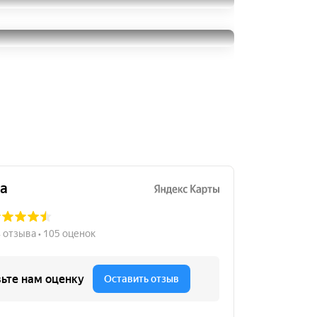
Cooper Evolution CTT
235/55R18
Cooper Evolution CTT
7500
за 2 шт.
235/55R18
4000
за 1 шт.