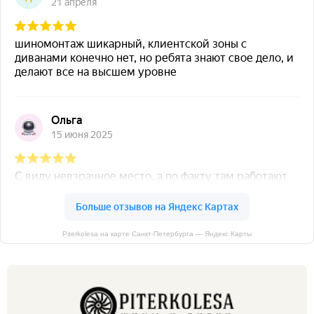
Piterkolesa на карте Санкт‑Петербурга — Яндекс Карты