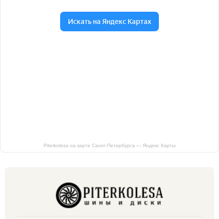
Piterkolesa на карте Санкт‑Петербурга — Яндекс Карты