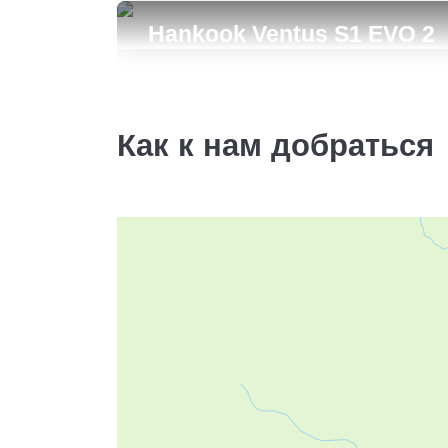
W429
Hankook Ventus S1 EVO 2
235/60R18
23000
SUV K117A
за 4 шт.
235/60R18
8000
за 2 шт.
Как к нам добраться