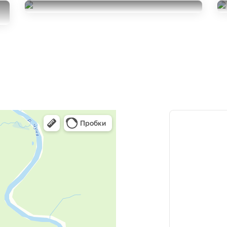
9 SUV
Yokohama Geolandar SUV
235/60R18
35000
G055
за 4 шт.
235/60R18
7000
за 2 шт.