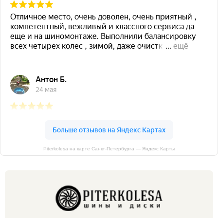
Piterkolesa на карте Санкт‑Петербурга — Яндекс Карты