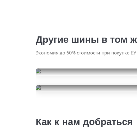
Другие шины в том ж
Экономия до 60% стоимости при покупке БУ
Roadstone Winguard
WinSpike
Pirelli Ice Zero
205/55R16
10000
205/55R16
за 4 шт.
7500
за 2 шт.
Как к нам добраться