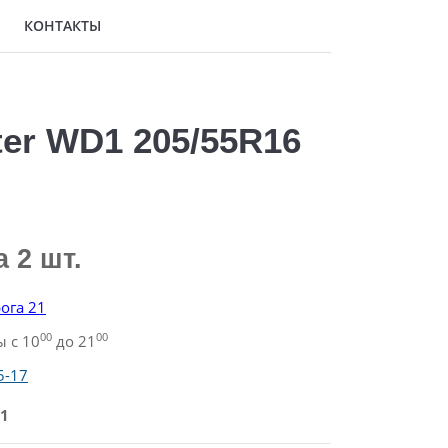
КОНТАКТЫ
er WD1 205/55R16
а 2 шт.
ога 21
00
00
 с 10
до 21
5-17
1