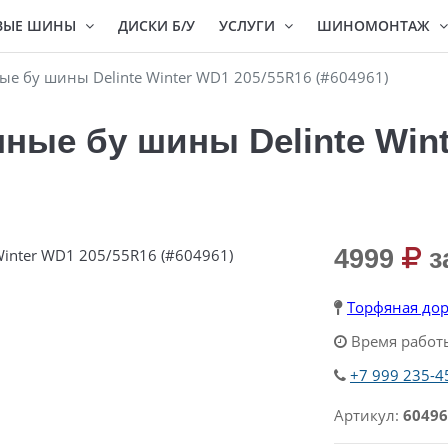
ВЫЕ ШИНЫ
ДИСКИ Б/У
УСЛУГИ
ШИНОМОНТАЖ
 бу шины Delinte Winter WD1 205/55R16 (#604961)
ые бу шины Delinte Wint
4999
з
Торфяная дор
Время работы
+7 999 235-4
Артикул:
60496