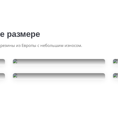
е размере
 резины из Европы с небольшим износом.
Matador MP 47 Hectorra 3
205/55R16
Nokian Tyres Nordman 5
5000
за 2 шт.
205/55R16
17000
за 4 шт.