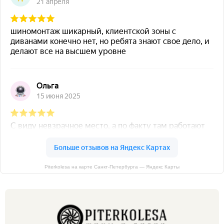
Piterkolesa на карте Санкт‑Петербурга — Яндекс Карты