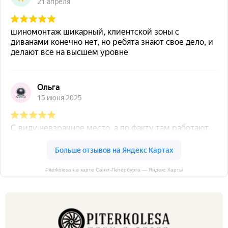
Piterkolesa на карте Санкт‑Петербурга — Яндекс Карты