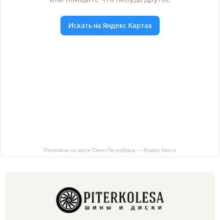
Piterkolesa на карте Санкт‑Петербурга — Яндекс Карты