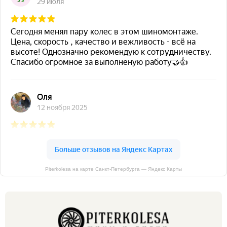
Piterkolesa на карте Санкт‑Петербурга — Яндекс Карты