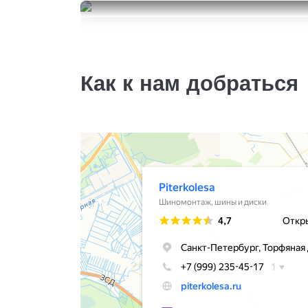
215/45R16
8500
Continental
за 2 шт.
ContiPremiumContact 2
215/45R16
4000
за 1 шт.
Как к нам добраться