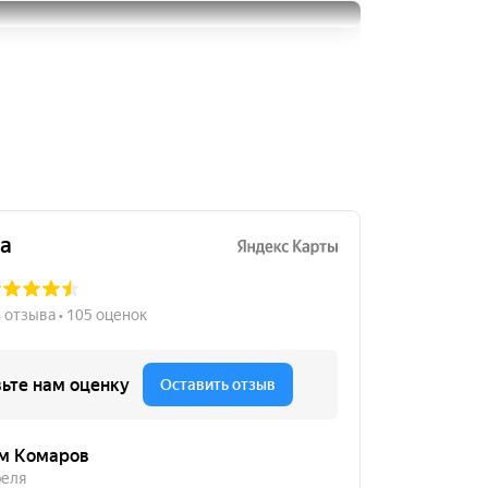
215/45R16
Dunlop SP Sport Maxx
14000
за 4 шт.
215/45R16
4000
за 1 шт.