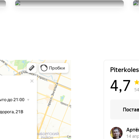
215/45R16
Bridgestone Turanza ER300
13000
за 4 шт.
215/45R16
15000
за 4 шт.