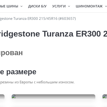
ВЫЕ ШИНЫ
ДИСКИ Б/У
УСЛУГИ
ШИНОМОНТАЖ
estone Turanza ER300 215/45R16 (#603657)
dgestone Turanza ER300 2
ирован
е размере
 резины из Европы с небольшим износом.
Dunlop SP Sport Maxx