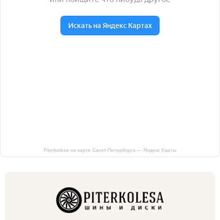
Piterkolesa на карте Санкт‑Петербурга — Яндекс Карты