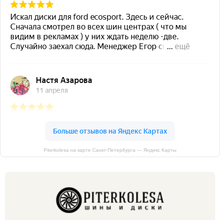
Piterkolesa на карте Санкт‑Петербурга — Яндекс Карты