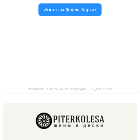
Piterkolesa на карте Санкт‑Петербурга — Яндекс Карты