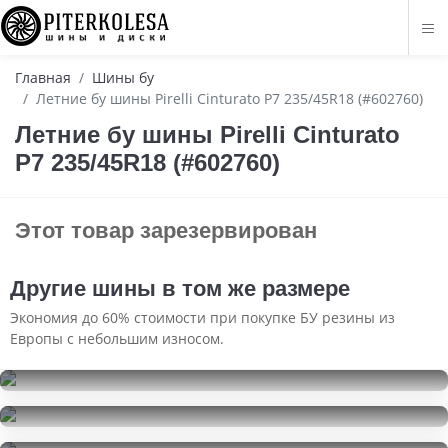
Главная
Шины бу
Летние бу шины Pirelli Cinturato P7 235/45R18 (#602760)
Летние бу шины Pirelli Cinturato
P7 235/45R18 (#602760)
Этот товар зарезервирован
Другие шины в том же размере
Экономия до 60% стоимости при покупке БУ резины из
Европы с небольшим износом.
Kumho Ecsta PS71
235/45R18
Kumho WinterCraft Ice WI32
6000
за 2 шт.