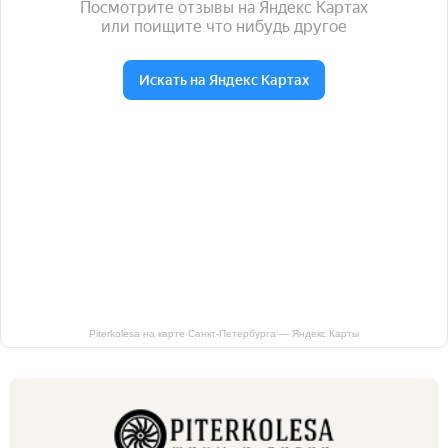
Piterkolesa на карте Санкт‑Петербурга — Яндекс Карты