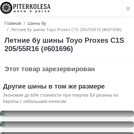
Главная
Шины бу
Летние бу шины Toyo Proxes C1S 205/55R16 (#601696)
Летние бу шины Toyo Proxes C1S
205/55R16 (#601696)
Этот товар зарезервирован
Другие шины в том же размере
Экономия до 60% стоимости при покупке БУ резины из
Европы с небольшим износом.
Roadstone Winguard WinSpike
205/55R16
Matador MP 47 Hectorra 3
10000
за 4 шт.