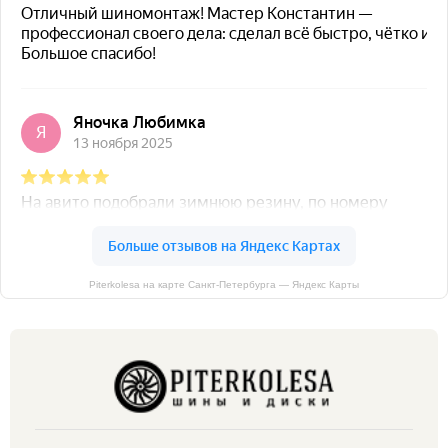
Piterkolesa на карте Санкт‑Петербурга — Яндекс Карты