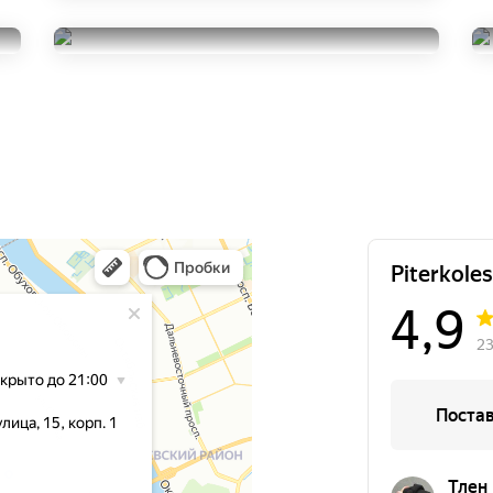
SUV K117A
255/45R19
Bridgestone Alenza 001
6500
за 1 шт.
255/45R19
16000
за 2 шт.