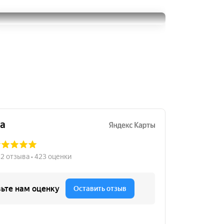
255/45R19
14000
за 2 шт.
Bridgestone Alenza 001
255/45R19
32000
за 4 шт.