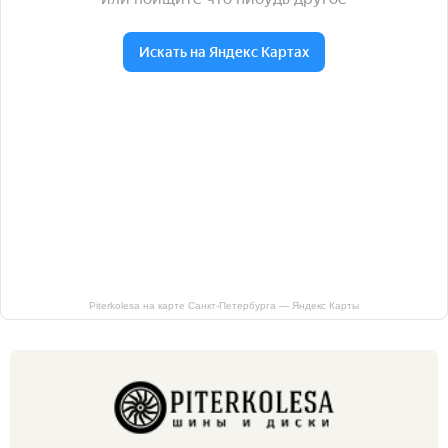
Piterkolesa на карте Санкт‑Петербурга — Яндекс Карты