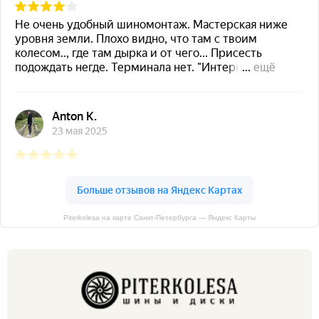
Piterkolesa на карте Санкт‑Петербурга — Яндекс Карты