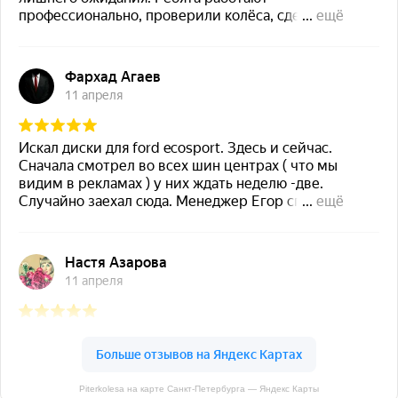
Piterkolesa на карте Санкт‑Петербурга — Яндекс Карты