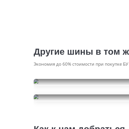
Другие шины в том ж
Экономия до 60% стоимости при покупке БУ
Hankook Optimo K415
235/50R19
Hankook Optimo K415
18000
за 4 шт.
235/50R19
9000
за 2 шт.