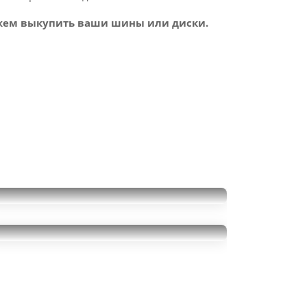
ем выкупить ваши шины или диски.
Atlas Excellion C/S
235/50R19
Hankook Ventus S1 Evo 2
8500
за 1 шт.
K117
235/50R19
10000
за 2 шт.