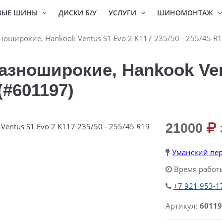
ВЫЕ ШИНЫ
ДИСКИ Б/У
УСЛУГИ
ШИНОМОНТАЖ
оширокие, Hankook Ventus S1 Evo 2 K117 235/50 - 255/45 R1
азноширокие, Hankook Ven
 (#601197)
21000
Уманский пер
Время работы
+7 921 953-1
Артикул:
60119