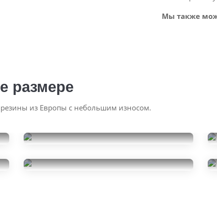
Мы также мож
е размере
 резины из Европы с небольшим износом.
Atlas Excellion C/S
235/50R19
Hankook Ventus S1 Evo 2
17000
за 2 шт.
K117
235/50R19
6000
за 1 шт.