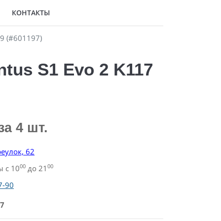
КОНТАКТЫ
9 (#601197)
tus S1 Evo 2 K117
за 4 шт.
еулок, 62
00
00
 с 10
до 21
7-90
7