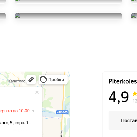
Nokian Tyres Nordman 7
215/60R16
Yokohama BluEarth AE51
14000
за 4 шт.
215/60R16
5000
за 2 шт.