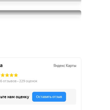
Toyo Proxes CF1
215/60R16
Goodyear Eagle Sport
4000
за 2 шт.
215/60R16
5000
за 2 шт.