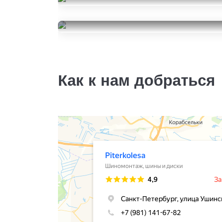
Armstrong Ski-Trac S
215/60R16
29999
Continental
за 4 шт.
ContiVikingContact 7
215/60R16
18000
за 4 шт.
Как к нам добраться