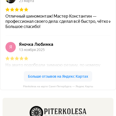
Piterkolesa на карте Санкт‑Петербурга — Яндекс Карты