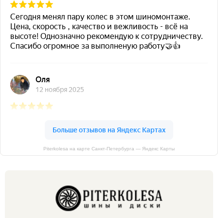
Piterkolesa на карте Санкт‑Петербурга — Яндекс Карты