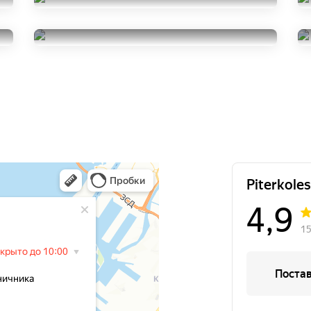
Ikon Tyres Nordman 8
215/55R17
Pirelli Cinturato P7
8000
за 2 шт.
215/55R17
20000
за 4 шт.