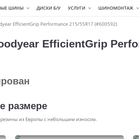
ВЫЕ ШИНЫ
ДИСКИ Б/У
УСЛУГИ
ШИНОМОНТАЖ
ear EfficientGrip Performance 215/55R17 (#600592)
dyear EfficientGrip Perf
ирован
е размере
 резины из Европы с небольшим износом.