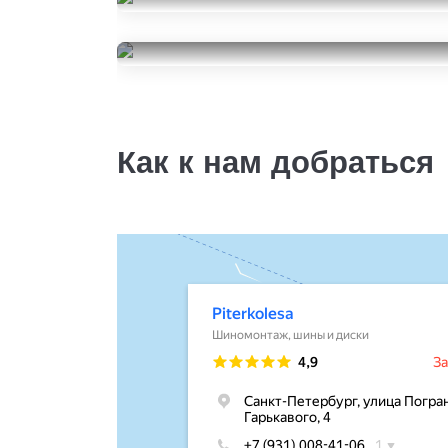
Nexen N'Blue HD
215/55R17
Kumho WinterCraft Ice WI32
2500
за 1 шт.
215/55R17
38000
за 4 шт.
Как к нам добраться