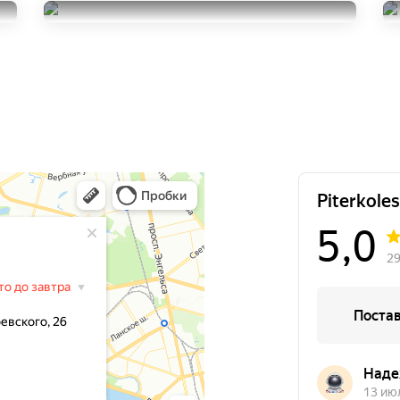
205/55R16
Nokian Tyres Nordman 5
5000
за 2 шт.
205/55R16
17000
за 4 шт.