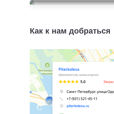
WinSpike
Pirelli Ice Zero
205/55R16
10000
205/55R16
за 4 шт.
7500
за 2 шт.
Как к нам добраться