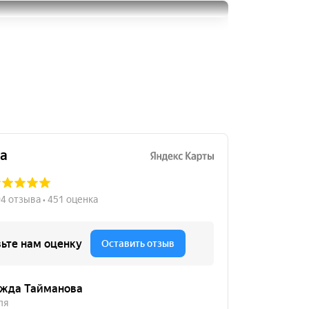
W429
Bridgestone Turanza T001
205/55R16
15000
205/55R16
за 4 шт.
6000
за 4 шт.