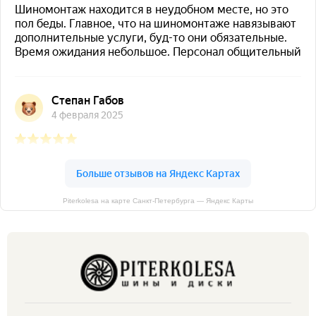
Piterkolesa на карте Санкт‑Петербурга — Яндекс Карты