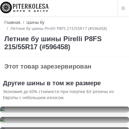
Главная
Шины бу
Летние бу шины Pirelli P8FS 215/55R17 (#596458)
Летние бу шины Pirelli P8FS
215/55R17 (#596458)
Этот товар зарезервирован
Другие шины в том же размере
Экономия до 60% стоимости при покупке БУ резины из
Европы с небольшим износом.
Nokian Tyres Nordman 7
215/55R17
Nokian Tyres Nordman 7
8500
за 2 шт.