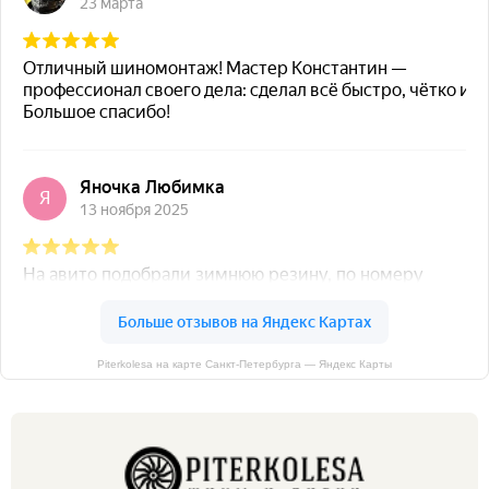
Piterkolesa на карте Санкт‑Петербурга — Яндекс Карты