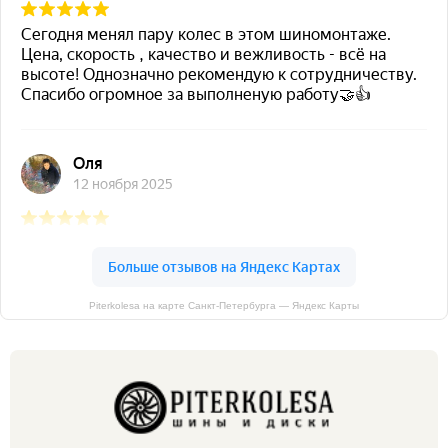
Piterkolesa на карте Санкт‑Петербурга — Яндекс Карты