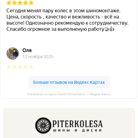
Piterkolesa на карте Санкт‑Петербурга — Яндекс Карты