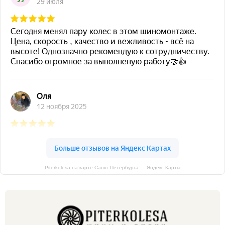
Piterkolesa на карте Санкт‑Петербурга — Яндекс Карты