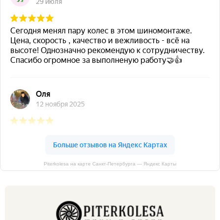
Piterkolesa на карте Санкт‑Петербурга — Яндекс Карты