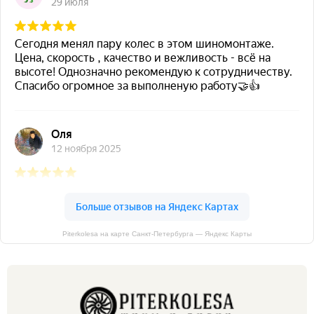
Piterkolesa на карте Санкт‑Петербурга — Яндекс Карты