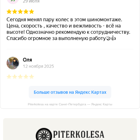
Piterkolesa на карте Санкт‑Петербурга — Яндекс Карты