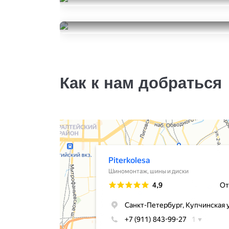
Dunlop SP Winter Ice 03
205/65R16
Nokian Tyres Nordman 7
18000
за 4 шт.
205/65R16
17000
за 4 шт.
Как к нам добраться