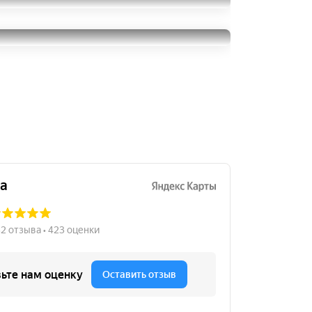
Gislaved Nord Frost 200
205/65R16
Kumho Solus SA01 KH32
13000
за 4 шт.
205/65R16
1500
за 1 шт.