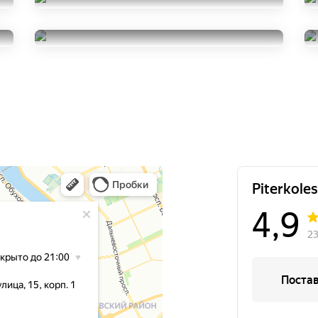
Formula Ice
205/65R16
Nokian Tyres Nordman 7
25000
за 4 шт.
205/65R16
14000
за 4 шт.