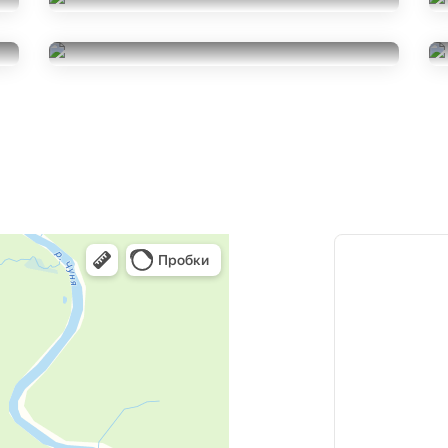
Triangle IcelynX TI501
225/55R18
Ikon Tyres Nordman RS2
11000
за 2 шт.
SUV
225/55R18
28000
за 4 шт.