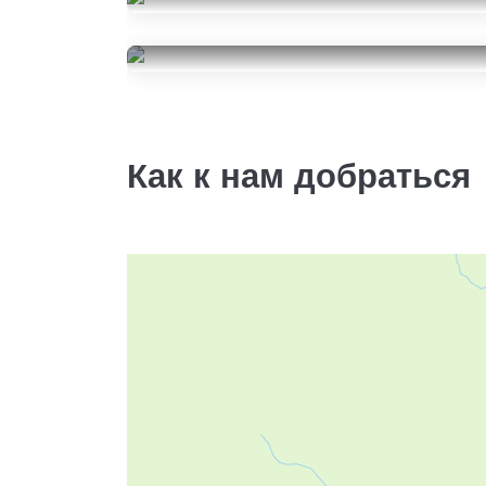
Formula Ice
225/55R18
Nokian Tyres Nordman 7
22000
за 4 шт.
SUV
225/55R18
8500
за 2 шт.
Как к нам добраться