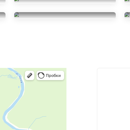
Gislaved Nord Frost 200
225/45R18
Michelin X-Ice North 4
17500
за 4 шт.
225/45R18
48000
за 4 шт.