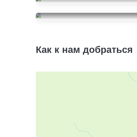
Kumho WinterCraft Ice WI32
225/45R18
Michelin X-Ice North 4
48000
за 4 шт.
225/45R18
25000
за 2 шт.
Как к нам добраться