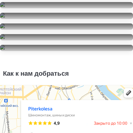
Ikon Tyres Character Ice 7
185/60R15
Aeolus Ice Challenger AW 05
24000
за 4 шт.
185/60R15
Michelin X-Ice Xi3
12000
за 4 шт.
185/60R15
Formula Ice
12000
за 4 шт.
185/60R15
Nokian Tyres Nordman RS2
13000
за 4 шт.
185/60R15
Firestone Touring FS100
14000
за 4 шт.
185/60R15
10000
за 4 шт.
Как к нам добраться